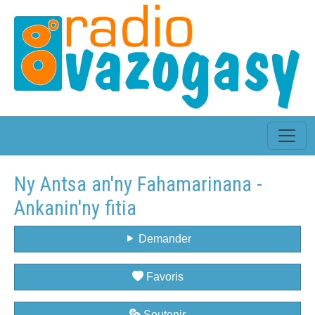
Ny Antsa an'ny Fahamarinana -
Ankanin'ny fitia
Demander
Favoris
Soutenir