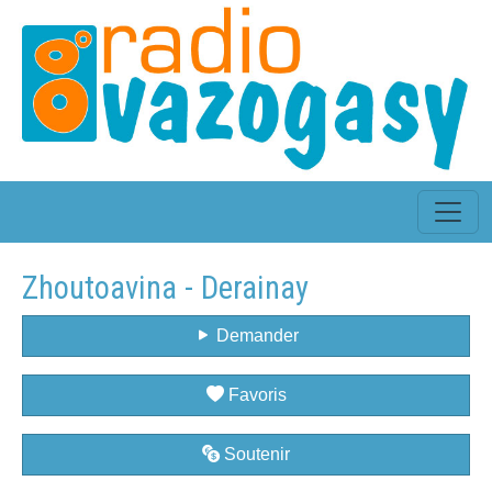
Zhoutoavina - Derainay
Demander
Favoris
Soutenir