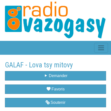
GALAF - Lova tsy mitovy
Demander
Favoris
Soutenir