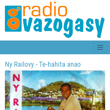
Ny Railovy - Te-hahita anao