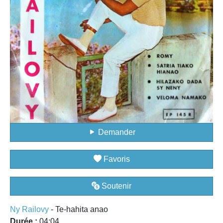
Demander
Favoris
Soutenir
Ny Railovy
- Te-hahita anao
Durée :
04:04