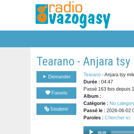
Tearano - Anjara tsy
Tearano
- Anjara tsy mi
Demander
Durée :
04:47
Passé 163 fois depuis 
Favoris
Album :
Catégorie :
No categor
Soutenir
Passé le :
2026-06-02 
Paroles :
Chercher ici
Audio
00:00