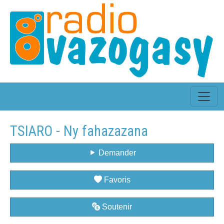
TSIARO - Ny fahazazana
Demander
Favoris
Soutenir