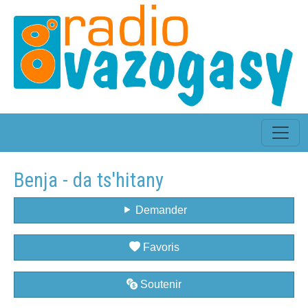
Benja - da ts'hitany
Demander
Favoris
Soutenir