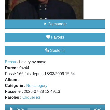
Demander
Favoris
Soutenir
Bessa
- Lavitry ny maso
Durée :
04:44
Passé 166 fois depuis 18/03/2009 15:54
Album :
Catégorie :
No category
Passé le :
2026-07-28 12:49:13
Paroles :
Cliquer ici
Audio
00:00
00:00