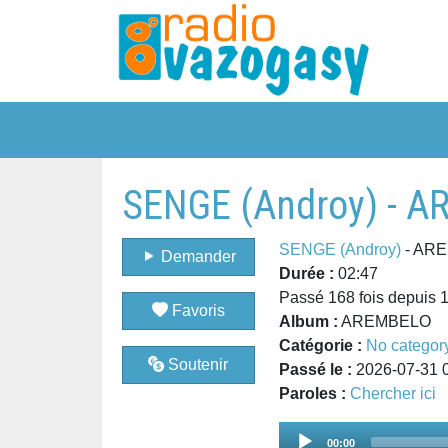
SENGE (Androy) - 
SENGE (Androy)
- AR
Demander
Durée :
02:47
Passé 168 fois depuis 
Favoris
Album :
AREMBELO
Catégorie :
No categor
Soutenir
Passé le :
2026-07-31 
Paroles :
Chercher ici
Audio
00:00