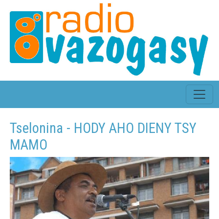
Tselonina - HODY AHO DIENY TSY
MAMO