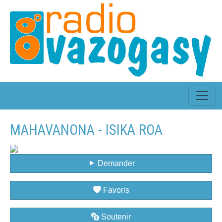
MAHAVANONA - ISIKA ROA
Demander
Favoris
Soutenir