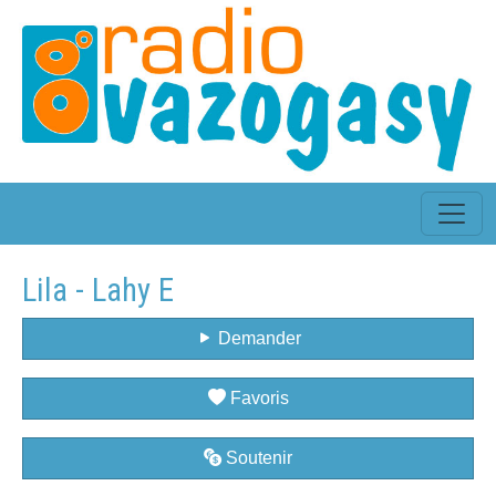
Lila - Lahy E
Demander
Favoris
Soutenir