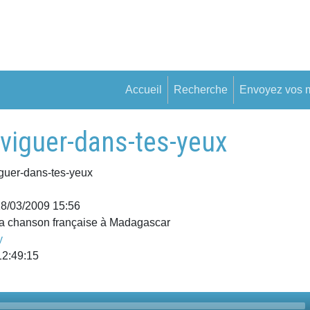
Accueil
Recherche
Envoyez vos 
aviguer-dans-tes-yeux
guer-dans-tes-yeux
18/03/2009 15:56
la chanson française à Madagascar
y
12:49:15