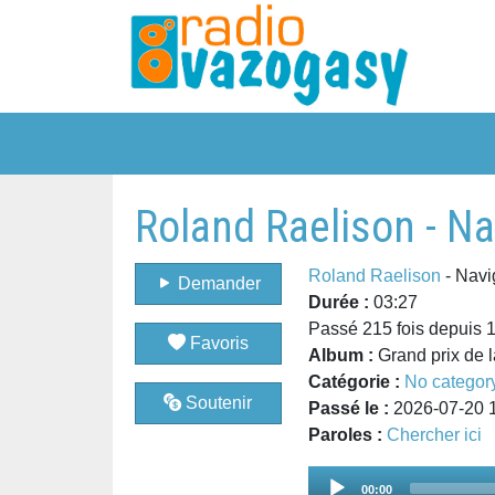
Roland Raelison - N
Roland Raelison
- Navi
Demander
Durée :
03:27
Passé 215 fois depuis 
Favoris
Album :
Grand prix de 
Catégorie :
No categor
Soutenir
Passé le :
2026-07-20 
Paroles :
Chercher ici
Audio
00:00