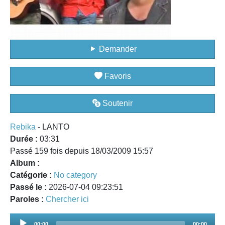
Demander
Favoris
Soutenir
Rebika
- LANTO
Durée :
03:31
Passé 159 fois depuis 18/03/2009 15:57
Album :
Catégorie :
No category
Passé le :
2026-07-04 09:23:51
Paroles :
Chercher ici
Audio
00:00
00:00