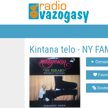
Kintana telo - NY
Deman
Favor
Souten