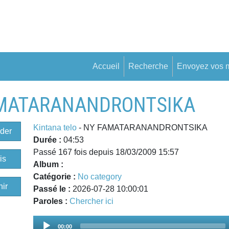
Accueil
Recherche
Envoyez vos 
 FAMATARANANDRONTSIKA
Kintana telo
- NY FAMATARANANDRONTSIKA
der
Durée :
04:53
Passé 167 fois depuis 18/03/2009 15:57
is
Album :
Catégorie :
No category
ir
Passé le :
2026-07-28 10:00:01
Paroles :
Chercher ici
Audio
00:00