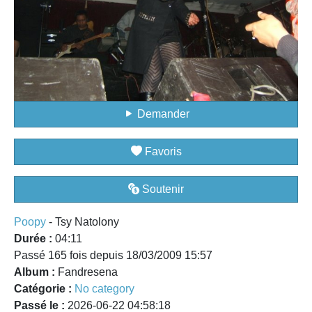
Demander
Favoris
Soutenir
Poopy
- Tsy Natolony
Durée :
04:11
Passé 165 fois depuis 18/03/2009 15:57
Album :
Fandresena
Catégorie :
No category
Passé le :
2026-06-22 04:58:18