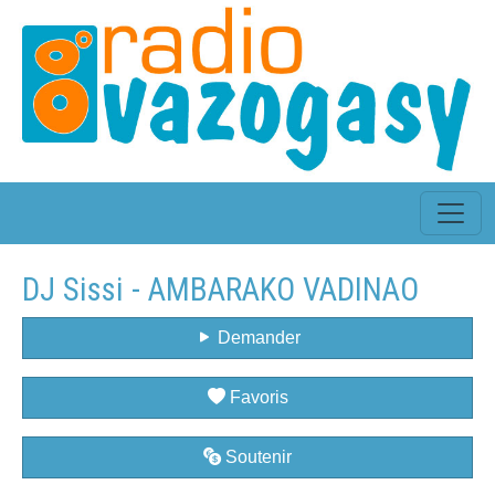
DJ Sissi - AMBARAKO VADINAO
Demander
Favoris
Soutenir