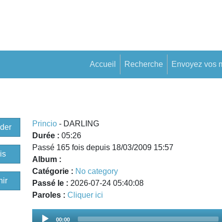
Accueil
Recherche
Envoyez vos 
Princio
- DARLING
der
Durée :
05:26
Passé 165 fois depuis 18/03/2009 15:57
is
Album :
Catégorie :
No category
ir
Passé le :
2026-07-24 05:40:08
Paroles :
Cliquer ici
Audio
00:00