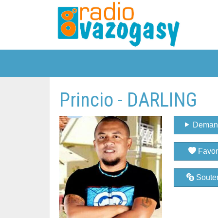
Princio - DARLING
Deman
Favor
Souten