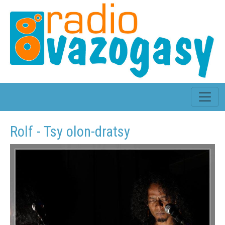
Rolf - Tsy olon-dratsy