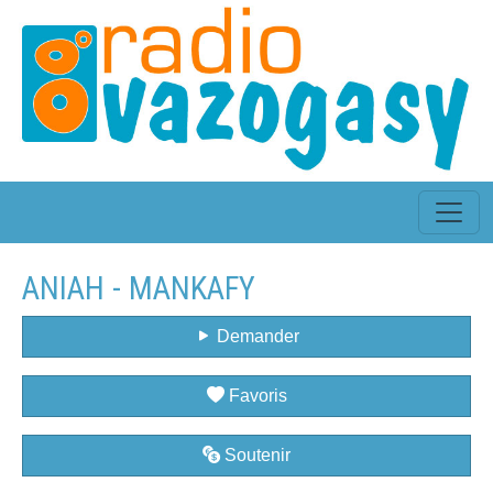
ANIAH - MANKAFY
Demander
Favoris
Soutenir