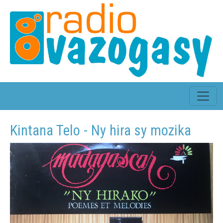
Kintana Telo - Ny hira sy mozika