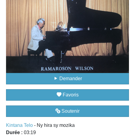
Demander
Favoris
Soutenir
Kintana Telo
- Ny hira sy mozika
Durée :
03:19