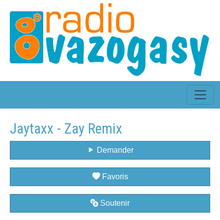
Jaytaxx - Zay Remix
Demander
Favoris
Soutenir