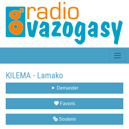
KILEMA - Lamako
Demander
Favoris
Soutenir