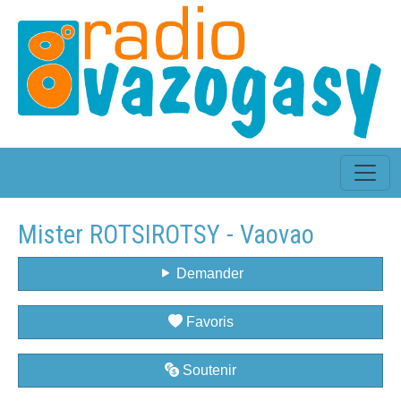
Mister ROTSIROTSY - Vaovao
Demander
Favoris
Soutenir