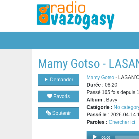
Mamy Gotso - LASA
Mamy Gotso
- LASAN'
Demander
Durée :
08:20
Passé 165 fois depuis 
Favoris
Album :
Bavy
Catégorie :
No categor
Soutenir
Passé le :
2026-04-14 
Paroles :
Chercher ici
Audio
00:00