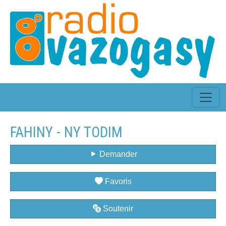
FAHINY - NY TODIM
Demander
Favoris
Soutenir