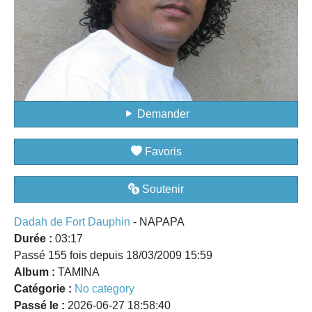
Demander
Favoris
Soutenir
Dadah de Fort Dauphin
- NAPAPA
Durée :
03:17
Passé 155 fois depuis 18/03/2009 15:59
Album :
TAMINA
Catégorie :
No category
Passé le :
2026-06-27 18:58:40