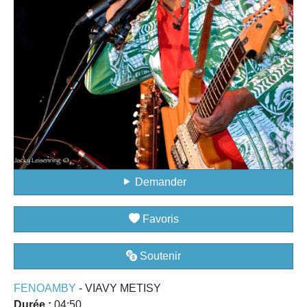
Demander
Favoris
Soutenir
FENOAMBY
- VIAVY METISY
Durée :
04:50