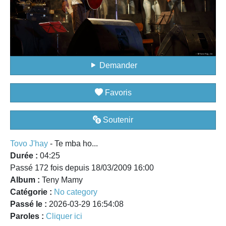
Demander
Favoris
Soutenir
Tovo J'hay
- Te mba ho...
Durée :
04:25
Passé 172 fois depuis 18/03/2009 16:00
Album :
Teny Mamy
Catégorie :
No category
Passé le :
2026-03-29 16:54:08
Paroles :
Cliquer ici