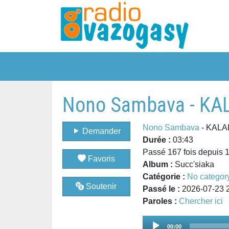
Nono Sambava - KA
Nono Sambava
- KALA
Demander
Durée :
03:43
Passé 167 fois depuis 
Favoris
Album :
Succ'siaka
Catégorie :
No categor
Soutenir
Passé le :
2026-07-23 
Paroles :
Chercher ici
Audio
00:00