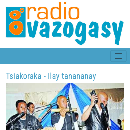
Tsiakoraka - Ilay tanananay