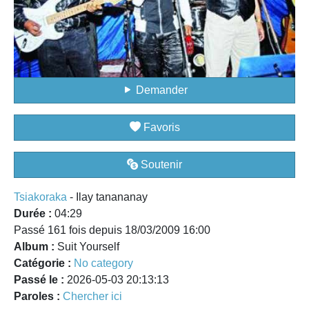
Demander
Favoris
Soutenir
Tsiakoraka
- Ilay tanananay
Durée :
04:29
Passé 161 fois depuis 18/03/2009 16:00
Album :
Suit Yourself
Catégorie :
No category
Passé le :
2026-05-03 20:13:13
Paroles :
Chercher ici