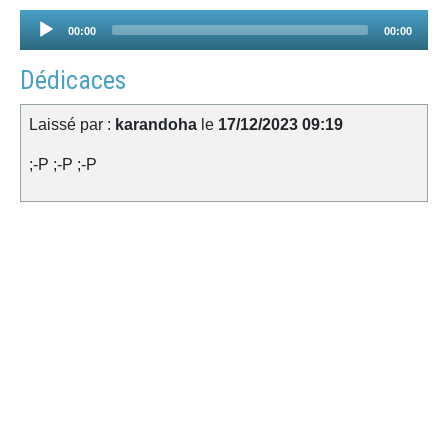
Audio
00:00
00:00
Player
Dédicaces
Laissé par :
karandoha
le
17/12/2023 09:19
;-P ;-P ;-P