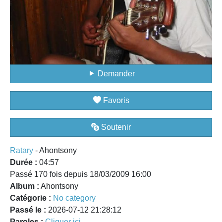
Demander
Favoris
Soutenir
Ratary
- Ahontsony
Durée :
04:57
Passé 170 fois depuis 18/03/2009 16:00
Album :
Ahontsony
Catégorie :
No category
Passé le :
2026-07-12 21:28:12
Paroles :
Cliquer ici