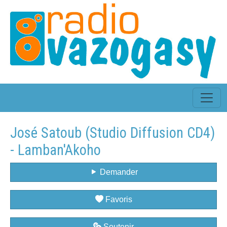
José Satoub (Studio Diffusion CD4)
- Lamban'Akoho
Demander
Favoris
Soutenir