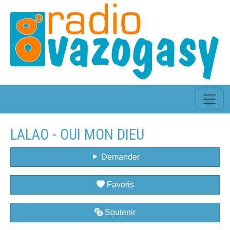
LALAO - OUI MON DIEU
Demander
Favoris
Soutenir