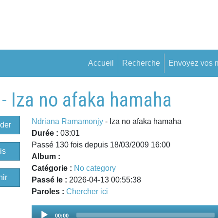
Accueil
Recherche
Envoyez vos 
- Iza no afaka hamaha
Ndriana Ramamonjy
- Iza no afaka hamaha
der
Durée :
03:01
Passé 130 fois depuis 18/03/2009 16:00
is
Album :
Catégorie :
No category
ir
Passé le :
2026-04-13 00:55:38
Paroles :
Chercher ici
Audio
00:00