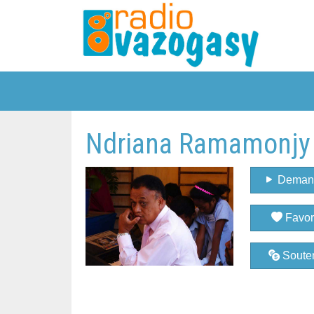
Ndriana Ramamonjy 
Deman
Favor
Souten