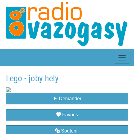
Lego - joby hely
Demander
Favoris
Soutenir