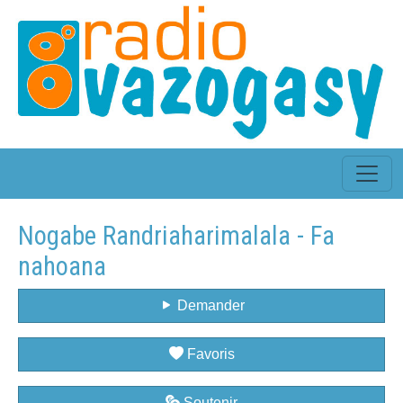
Nogabe Randriaharimalala - Fa
nahoana
Demander
Favoris
Soutenir