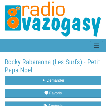
Rocky Rabaraona (Les Surfs) - Petit
Papa Noel
Demander
Favoris
Soutenir