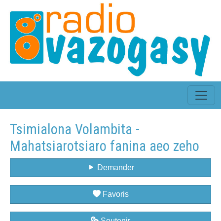
Tsimialona Volambita -
Mahatsiarotsiaro fanina aeo zeho
Demander
Favoris
Soutenir