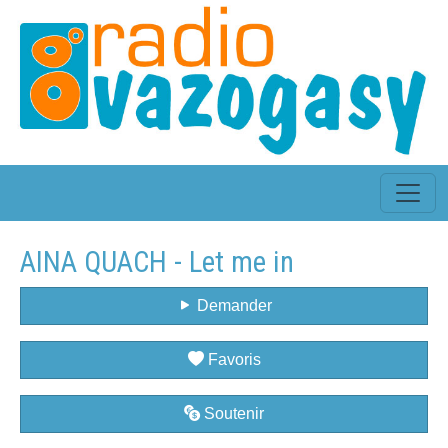
AINA QUACH - Let me in
Demander
Favoris
Soutenir