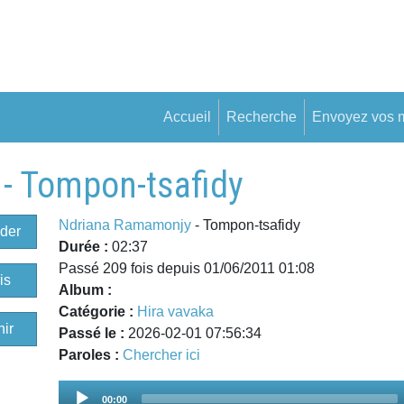
Accueil
Recherche
Envoyez vos 
- Tompon-tsafidy
Ndriana Ramamonjy
- Tompon-tsafidy
der
Durée :
02:37
Passé 209 fois depuis 01/06/2011 01:08
is
Album :
Catégorie :
Hira vavaka
ir
Passé le :
2026-02-01 07:56:34
Paroles :
Chercher ici
Audio
00:00