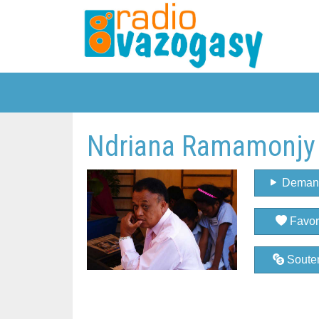
Ndriana Ramamonjy 
Deman
Favor
Souten