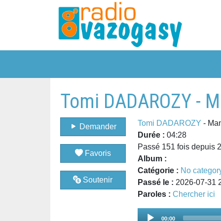
Tomi DADAROZY - M
Tomi DADAROZY
- Ma
Demander
Durée :
04:28
Passé 151 fois depuis 
Favoris
Album :
Catégorie :
No categor
Soutenir
Passé le :
2026-07-31 
Paroles :
Chercher ici
Audio
00:00