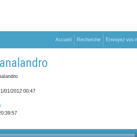
Accueil
Recherche
Envoyez vos 
analandro
nalandro
21/01/2012 00:47
y
20:39:57