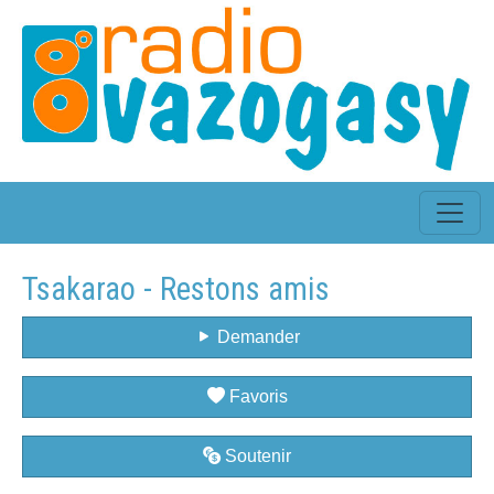
Tsakarao - Restons amis
Demander
Favoris
Soutenir