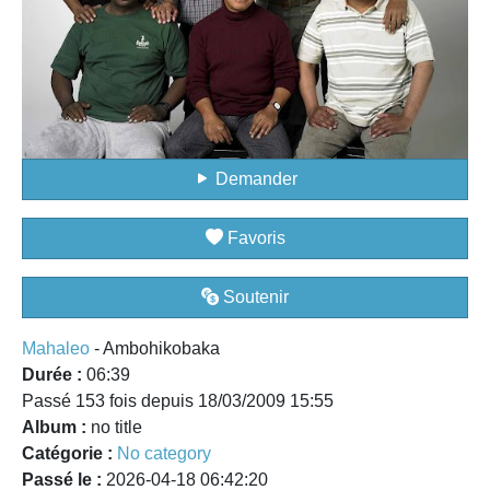
Demander
Favoris
Soutenir
Mahaleo
- Ambohikobaka
Durée :
06:39
Passé 153 fois depuis 18/03/2009 15:55
Album :
no title
Catégorie :
No category
Passé le :
2026-04-18 06:42:20