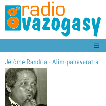
Jérôme Randria - Alim-pahavaratra