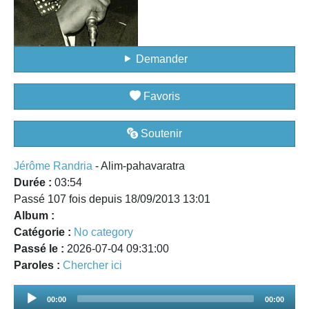
Demander
Favoris
Soutenir
Jérôme Randria
- Alim-pahavaratra
Durée :
03:54
Passé 107 fois depuis 18/09/2013 13:01
Album :
Catégorie :
No category
Passé le :
2026-07-04 09:31:00
Paroles :
Chercher ici
Audio
00:00
00:00
Player