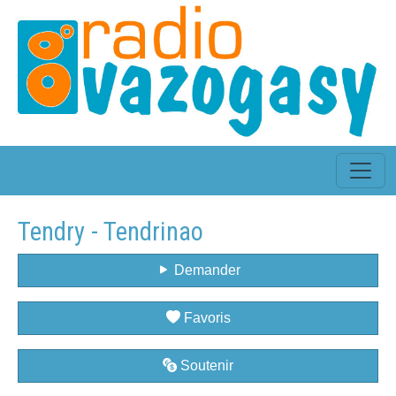
Tendry - Tendrinao
Demander
Favoris
Soutenir