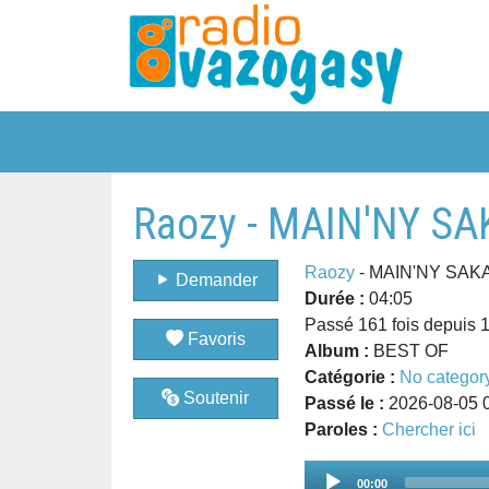
Raozy - MAIN'NY SA
Raozy
- MAIN'NY SAK
Demander
Durée :
04:05
Passé 161 fois depuis 
Favoris
Album :
BEST OF
Catégorie :
No categor
Soutenir
Passé le :
2026-08-05 
Paroles :
Chercher ici
Audio
00:00