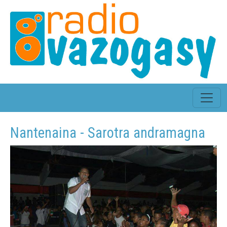
Nantenaina - Sarotra andramagna