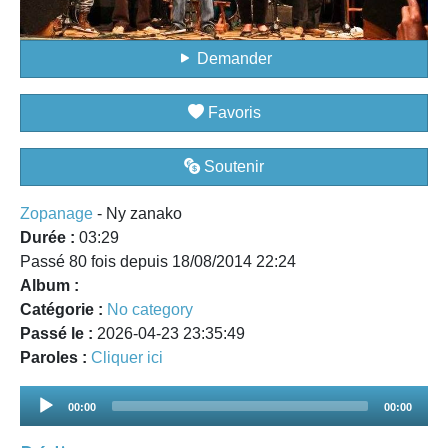
Demander
Favoris
Soutenir
Zopanage
- Ny zanako
Durée :
03:29
Passé 80 fois depuis 18/08/2014 22:24
Album :
Catégorie :
No category
Passé le :
2026-04-23 23:35:49
Paroles :
Cliquer ici
Audio
00:00
00:00
Player