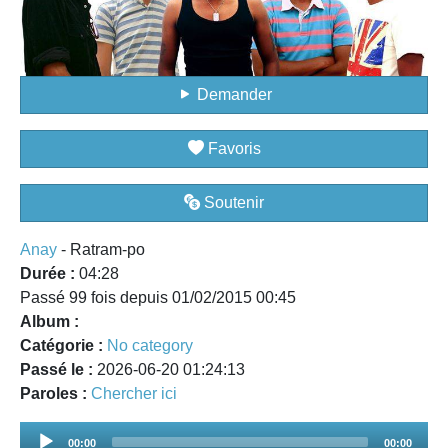
Demander
Favoris
Soutenir
Anay
- Ratram-po
Durée :
04:28
Passé 99 fois depuis 01/02/2015 00:45
Album :
Catégorie :
No category
Passé le :
2026-06-20 01:24:13
Paroles :
Chercher ici
Audio
00:00
00:00